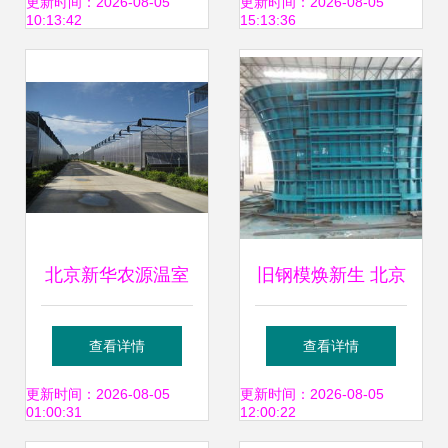
术翻转课
新现状
更新时间：2026-08-05
更新时间：2026-08-05
10:13:42
15:13:36
北京新华农源温室
旧钢模焕新生 北京
工程技术 引领北京
这家老牌维修厂
查看详情
查看详情
农业科技的绿色发
以“技术+诚信”助力
更新时间：2026-08-05
更新时间：2026-08-05
01:00:31
12:00:22