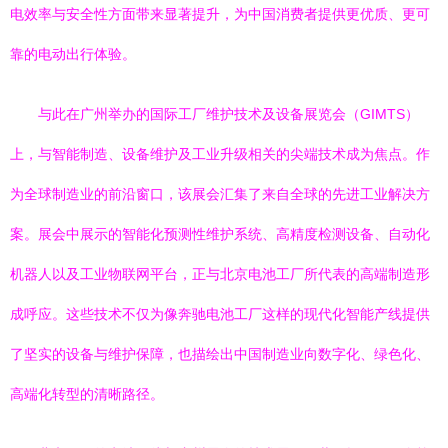
电效率与安全性方面带来显著提升，为中国消费者提供更优质、更可
靠的电动出行体验。
与此在广州举办的国际工厂维护技术及设备展览会（GIMTS）
上，与智能制造、设备维护及工业升级相关的尖端技术成为焦点。作
为全球制造业的前沿窗口，该展会汇集了来自全球的先进工业解决方
案。展会中展示的智能化预测性维护系统、高精度检测设备、自动化
机器人以及工业物联网平台，正与北京电池工厂所代表的高端制造形
成呼应。这些技术不仅为像奔驰电池工厂这样的现代化智能产线提供
了坚实的设备与维护保障，也描绘出中国制造业向数字化、绿色化、
高端化转型的清晰路径。