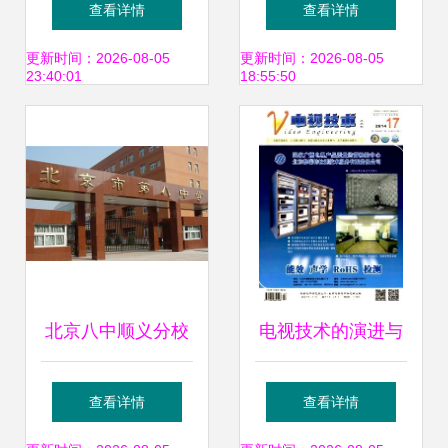
查看详情
查看详情
政策与MBA加分真
北京技术的关联探
更新时间：2026-08-05
更新时间：2026-08-05
23:40:01
18:55:50
相
讨
北京八中顺义分校
电视技术的演进与
从讲台到云端的技
北京技术企业的创
查看详情
查看详情