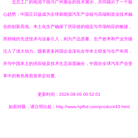
北京工厂的电池下线与广州展会的技术展示，共同揭示了一个核
心趋势：中国正日益成为全球新能源汽车产业链与高端制造业技术融
合的创新高地。本土化生产确保了供应链的稳定与市场响应的敏捷，
而持续的先进技术与设备引入，则为产品质量、生产效率和产业升级
注入了强大动力。随着更多跨国企业深化在华本土研发与生产布局，
并与中国本土的供应链及技术生态深度融合，中国在全球汽车产业变
革中的角色将愈发举足轻重。
更新时间：2026-08-05 00:52:01
如若转载，请注明出处：http://www.hpfhd.com/product/43.html